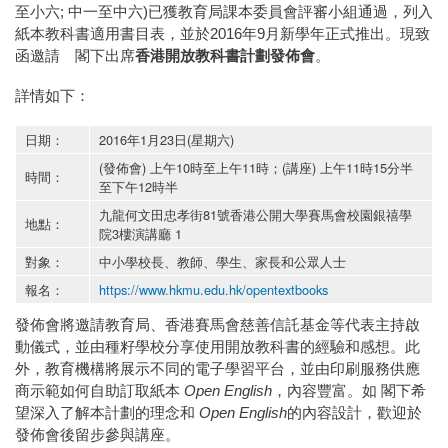
至小六; 中一至中六)已獲教育局課本委員會評審小組通過，列入
紙本教科書適用書目表，並於2016年9月新學年正式推出。現致
函邀請 閣下出席
香港開放教科書計劃發佈會
。
詳情如下：
日期：
2016年1月23日(星期六)
(發佈會) 上午10時至上午11時；(講座) 上午11時15分半
時間：
至下午12時半
九龍何文田忠孝街81號香港公開大學賽馬會校園銀禧學
地點：
院3樓演講廳 1
對象：
中小學校長、教師、學生、家長和公眾人士
報名：
https://www.hkmu.edu.hk/opentextbooks
發佈會將邀請教育局、香港賽馬會慈善信託基金等代表主持啟
動儀式，並由種籽學校分享使用開放教科書的經驗和感想。此
外，教育機構將展示不同的電子學習平台，並由印刷服務供應
商示範如何自助訂取紙本
Open English
，內容豐富。如 閣下希
望深入了解本計劃的理念和
Open English
的內容設計，歡迎於
發佈會後留步參與講座。