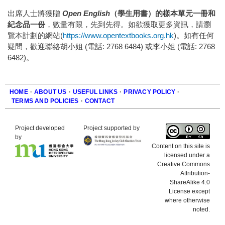
出席人士將獲贈
Open English
（學生用書）的樣本單元一冊和
紀念品一份
，數量有限，先到先得。如欲獲取更多資訊，請瀏
覽本計劃的網站(
https://www.opentextbooks.org.hk
)。如有任何
疑問，歡迎聯絡胡小姐 (電話: 2768 6484) 或李小姐 (電話: 2768
6482)。
HOME
·
ABOUT US
·
USEFUL LINKS
·
PRIVACY POLICY
·
TERMS AND POLICIES
·
CONTACT
Footer
Project developed
Project supported by
by
Content on this site is
licensed under a
Creative Commons
Attribution-
ShareAlike 4.0
License except
where otherwise
noted.