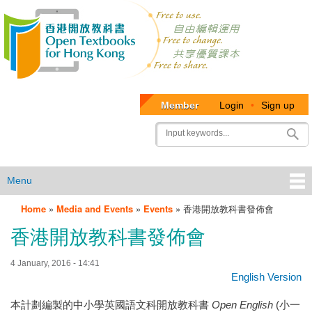
Member
Login
•
Sign up
User
Search
account
menu
Menu
Home
»
Media and Events
»
Events
»
香港開放教科書發佈會
OTB
香港開放教科書發佈會
Menu
4 January, 2016 - 14:41
English Version
本計劃編製的中小學英國語文科開放教科書
Open English
(小一